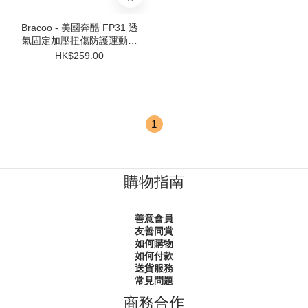
Bracoo - 美國奔酷 FP31 透
氣固定加壓扭傷防護運動護
腳踝 (細/中)
HK$259.00
1
購物指南
善意會員
友善同賞
如何購物
如何付款
送貨服務
常見問題
商務合作