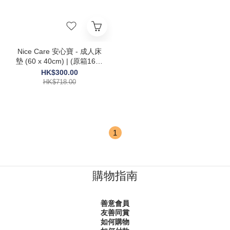
Nice Care 安心寶 - 成人床
墊 (60 x 40cm) | (原箱16包
x 20片)
HK$300.00
HK$718.00
1
購物指南
善意會員
友善同賞
如何購物