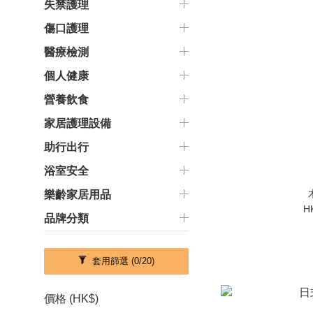
失禁護理
傷口護理
醫療檢測
個人健康
營養飲食
家居護理設備
助行出行
浴室安全
樂齡家居用品
H
品牌分類
套用篩選
(0/20)
價格 (HK$)