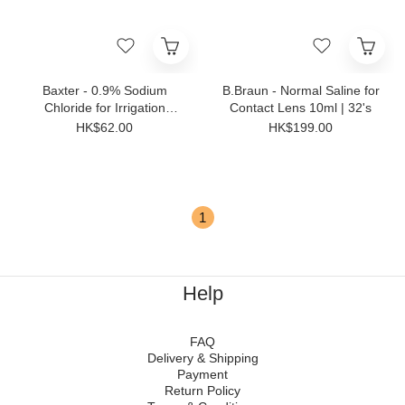
Baxter - 0.9% Sodium
B.Braun - Normal Saline for
Chloride for Irrigation
Contact Lens 10ml | 32's
1000ml
HK$62.00
HK$199.00
1
Help
FAQ
Delivery & Shipping
Payment
Return Policy