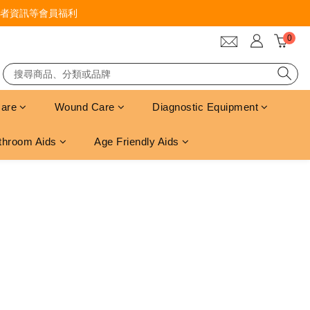
者資訊等會員福利
Care
Wound Care
Diagnostic Equipment
throom Aids
Age Friendly Aids