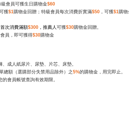
特級會員可獲生日購物金
$60
可獲
$1
購物金回贈；特級會員每次消費折實滿
$50
，可獲
$1
購物
人首次消費滿額
$300
，推薦人
可獲
$30
購物金回贈。
為會員，即可獲得
$30
購物金
褲、成人紙尿片、尿墊、
片芯、
床墊。
單總額（選購部分失禁用品除外）之
5%
的購物金，用完即止。
您的會員帳號查詢有效期限。