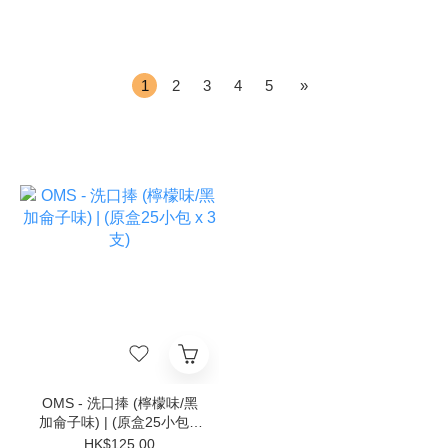
1
2
3
4
5
»
OMS - 洗口捧 (檸檬味/黑
加侖子味) | (原盒25小包 x
3支)
HK$125.00