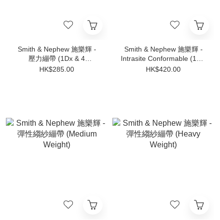
Smith & Nephew 施樂輝 -
Smith & Nephew 施樂輝 -
壓力繃帶 (1Dx & 4
Intrasite Conformable (10 x
Bandages System)
10cm) | 10片
HK$285.00
HK$420.00