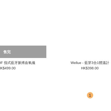
售完
FS20F 指式藍牙脈搏血氧儀
Wellue - 藍芽3合1體溫計
K$499.00
HK$398.00
1