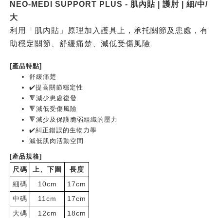
NEO-MEDI SUPPORT PLUS - 肌內貼 | 護肘 | 細/中/
大
利用「肌內貼」原理加入護具上，承托關節及患處，有
助穩定關節、舒緩痛楚、減低受傷風險
[產品特點]
舒緩痛楚
✔️提高關節穩定性
🔻減少患處復發
🔻減低受傷風險
🔻減少及保護脆弱組織的壓力
✔️糾正錯誤的生物力學
減低肌肉活動空間
[產品規格]
尺碼
上、下圍
長度
細碼
10cm
17cm
中碼
11cm
17cm
大碼
12cm
18cm