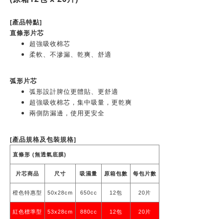
[產品特點]
直條形片芯
超強吸收棉芯
柔軟、不滲漏、乾爽、舒適
弧形片芯
弧形設計脾位更體貼、更舒適
超強吸收棉芯，集中吸量，更乾爽
兩側防漏邊，使用更安全
[產品規格及包裝規格]
直條形 (無透氣底膜)
片芯商品
尺寸
吸濕量
原箱包數
每包片數
橙色特惠型
50x28cm
650cc
12包
20片
紅色標準型
53x28cm
880cc
12包
20片