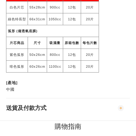
白色片芯
55x28cm
900cc
12包
20片
綠色特長型
66x31cm
1050cc
12包
20片
弧形 (備透氣底膜)
片芯商品
尺寸
吸濕量
原箱包數
每包片數
紫色弧形
50x26cm
800cc
12包
20片
啡色弧形
60x26cm
1100cc
12包
20片
[產地]
中國
送貨及付款方式
購物指南