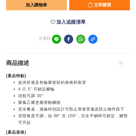
加入購物車
立即購買
加入追蹤清單
分享到
商品描述
[產品特點]
提供舒適及有輪廓形狀的座椅和靠背
4 只 5” 可銷定腳輪
頭枕可調 30°
聚氯乙烯塗層滑動腳踏
安全餐桌，邊緣特別設計可防止用者受傷及防止物件跌下
背部角度可調，由 98° 至 150°，完全平躺時可銷定，腳墊
可升起
[產品規格]