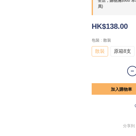
全店，購物滿$900 
員)
HK$138.00
包裝
: 散裝
散裝
原箱8支
加入購物車
分享到