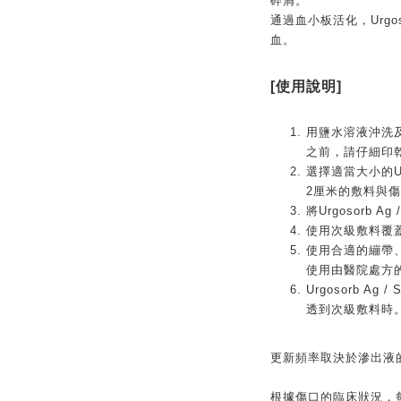
碎屑。
通過血小板活化，Urg
血。
[使用說明]
用鹽水溶液沖洗及清潔
之前，請仔細印
選擇適當大小的Urg
2厘米的敷料與
將Urgosorb Ag
使用次級敷料覆蓋Urg
使用合適的繃帶
使用由醫院處方
Urgosorb A
透到次級敷料時
更新頻率取決於滲出液
根據傷口的臨床狀況，每隔1