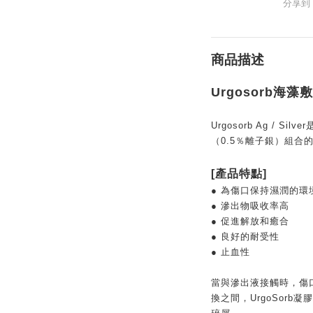
分享到
商品描述
Urgosorb海藻敷
Urgosorb Ag / 
（0.5％離子銀）組合
[產品特點]
● 為傷口保持濕潤的環
● 滲出物吸收率高
● 促進解放和癒合
● 良好的耐受性
● 止血性
當與滲出液接觸時，傷
換之間，UrgoSor