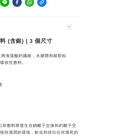
料 (含銀) | 3 個尺寸
Silver是將海藻酸鈣纖維，水膠體和銀顆粒
的吸收性敷料。
境
口和敷料將發生在鈉離子交換和鈣離子交
b凝膠保持濕潤的環境，軟化和排出任何壞死的