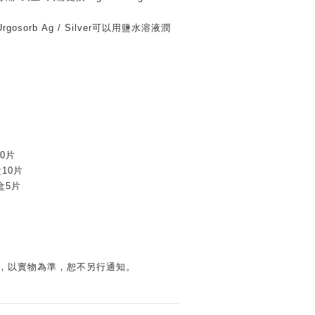
sorb Ag / Silver可以用鹽水溶液潤
10片
盒10片
原盒5片
變，以實物為準，恕不另行通知。