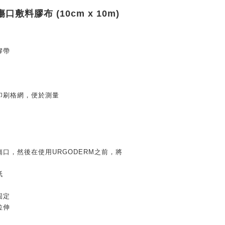
傷口敷料膠布 (10cm x 10m)
膠帶
印刷格網，便於測量
口，然後在使用URGODERM之前，將
紙
固定
拉伸